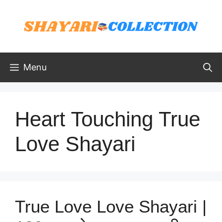
Skip
to
content
Menu
Heart Touching True
Love Shayari
True Love Love Shayari |