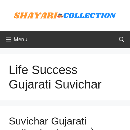
Skip
to
content
Menu
Life Success
Gujarati Suvichar
Suvichar Gujarati