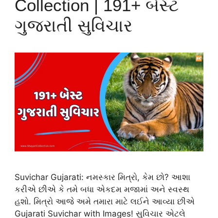
Collection | 191+ બેસ્ટ
ગુજરાતી સુવિચાર
Suvichar Gujarati: નમસ્કાર મિત્રો, કેમ છો? આશા
કરીએ છીએ કે તમે બધા એકદમ મજામાં અને સ્વસ્થ
હશો. મિત્રો આજે અમે તમારા માટે લઈને આવ્યા છીએ
Gujarati Suvichar with Images! સુવિચાર એટલે